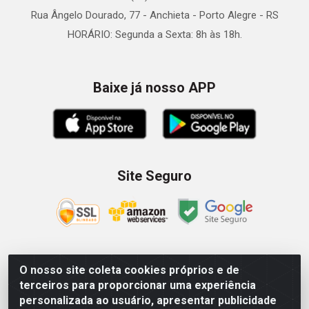
Rua Ângelo Dourado, 77 - Anchieta - Porto Alegre - RS
HORÁRIO: Segunda a Sexta: 8h às 18h.
Baixe já nosso APP
Site Seguro
O nosso site coleta cookies próprios e de
Zein Importação e Comércio LTDA - Av. Senador Queiróz, 274
terceiros para proporcionar uma experiência
- 12º e 13º andar - Centro, São Paulo/SP – CNPJ
personalizada ao usuário, apresentar publicidade
09.023.754/0006-46