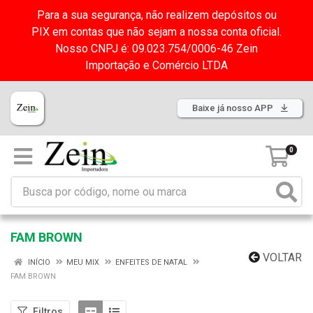
Para a sua segurança, não realizem depósitos ou
PIX em contas que não sejam a nossa conta oficial.
Nosso CNPJ é: 09.023.754/0006-46 Zein
Importação e Comércio LTDA
Baixe já nosso APP
0
FAM BROWN
VOLTAR
INÍCIO
MEU MIX
ENFEITES DE NATAL
FAM BROWN
Filtros