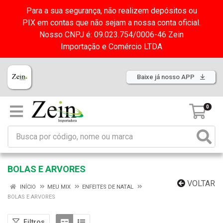
Para a sua segurança, não realizem depósitos ou
PIX em contas que não sejam a nossa conta oficial.
Nosso CNPJ é: 09.023.754/0006-46 Zein
Importação e Comércio LTDA
Baixe já nosso APP
0
BOLAS E ARVORES
VOLTAR
INÍCIO
MEU MIX
ENFEITES DE NATAL
BOLAS E ARVORES
Filtros