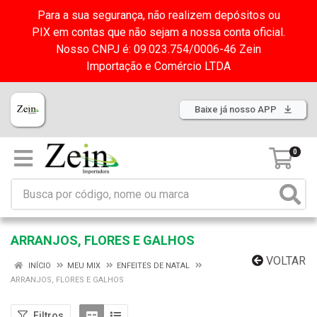
Para a sua segurança, não realizem depósitos ou
PIX em contas que não sejam a nossa conta oficial.
Nosso CNPJ é: 09.023.754/0006-46 Zein
Importação e Comércio LTDA
Baixe já nosso APP
0
ARRANJOS, FLORES E GALHOS
VOLTAR
INÍCIO
MEU MIX
ENFEITES DE NATAL
ARRANJOS, FLORES E GALHOS
Filtros