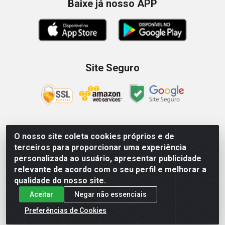
Baixe já nosso APP
Site Seguro
O nosso site coleta cookies próprios e de
Zein Importação e Comércio LTDA - Av. Senador Queiróz, 274
terceiros para proporcionar uma experiência
- 12º e 13º andar - Centro, São Paulo/SP – CNPJ
personalizada ao usuário, apresentar publicidade
09.023.754/0006-46
relevante de acordo com o seu perfil e melhorar a
qualidade do nosso site.
Aceitar
Negar não essenciais
Preferências de Cookies