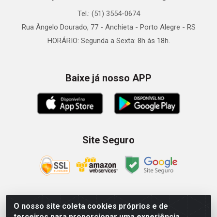
Tel.: (51) 3554-0674
Rua Ângelo Dourado, 77 - Anchieta - Porto Alegre - RS
HORÁRIO: Segunda a Sexta: 8h às 18h.
Baixe já nosso APP
Site Seguro
O nosso site coleta cookies próprios e de
Zein Importação e Comércio LTDA - Av. Senador Queiróz, 274
terceiros para proporcionar uma experiência