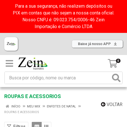
Para a sua segurança, não realizem depósitos ou
PIX em contas que não sejam a nossa conta oficial.
Nosso CNPJ é: 09.023.754/0006-46 Zein
Importação e Comércio LTDA
Baixe já nosso APP
0
ROUPAS E ACESSORIOS
VOLTAR
INÍCIO
MEU MIX
ENFEITES DE NATAL
ROUPAS E ACESSORIOS
Filtros