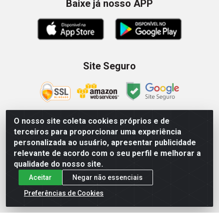
Baixe já nosso APP
Site Seguro
O nosso site coleta cookies próprios e de
terceiros para proporcionar uma experiência
Zein Importação e Comércio LTDA - Av. Senador Queiróz, 274
personalizada ao usuário, apresentar publicidade
- 12º e 13º andar - Centro, São Paulo/SP – CNPJ
relevante de acordo com o seu perfil e melhorar a
09.023.754/0006-46
qualidade do nosso site.
Aceitar
Negar não essenciais
Preferências de Cookies