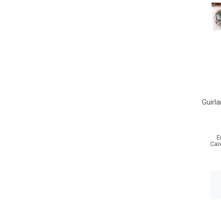
Guirl
E
Cai