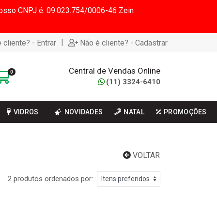
 Nosso CNPJ é: 09.023.754/0006-46 Zein
|
 cliente? - Entrar
Não é cliente? - Cadastrar
Central de Vendas Online
0
(11) 3324-6410
VIDROS
NOVIDADES
NATAL
PROMOÇÕES
VOLTAR
2 produtos ordenados por: