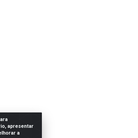
para
io, apresentar
elhorar a