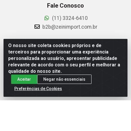
Fale Conosco
(11) 3324-6410
b2b@zeinimport.com.br
Redes Sociais
O nosso site coleta cookies próprios e de
terceiros para proporcionar uma experiência
Instagram
personalizada ao usuário, apresentar publicidade
relevante de acordo com o seu perfil e melhorar a
Facebook
qualidade do nosso site.
YouTube
Aceitar
Negar não essenciais
TikTok
Preferências de Cookies
Loja / Showroom SP
Tel.: (11) 3227-1299
Av. Senador Queiróz, 274 - 12º e 13º andar - Centro - São