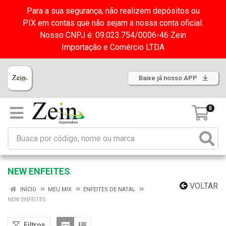
Para a sua segurança, não realizem depósitos ou
PIX em contas que não sejam a nossa conta oficial.
Nosso CNPJ é: 09.023.754/0006-46 Zein
Importação e Comércio LTDA
Baixe já nosso APP
0
NEW ENFEITES
VOLTAR
INÍCIO
MEU MIX
ENFEITES DE NATAL
NEW ENFEITES
Filtros