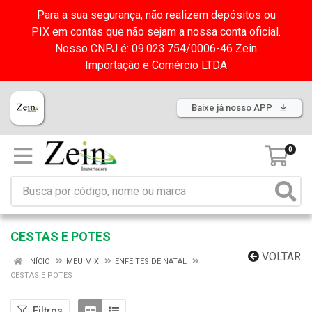
Para a sua segurança, não realizem depósitos ou
PIX em contas que não sejam a nossa conta oficial.
Nosso CNPJ é: 09.023.754/0006-46 Zein
Importação e Comércio LTDA
Baixe já nosso APP
0
CESTAS E POTES
VOLTAR
INÍCIO
MEU MIX
ENFEITES DE NATAL
CESTAS E POTES
Filtros