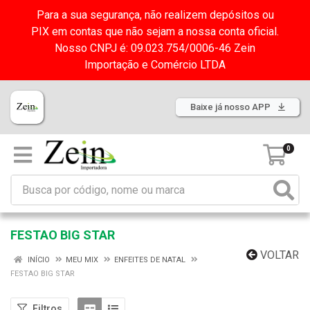
Para a sua segurança, não realizem depósitos ou
PIX em contas que não sejam a nossa conta oficial.
Nosso CNPJ é: 09.023.754/0006-46 Zein
Importação e Comércio LTDA
Baixe já nosso APP
0
FESTAO BIG STAR
VOLTAR
INÍCIO
MEU MIX
ENFEITES DE NATAL
FESTAO BIG STAR
Filtros