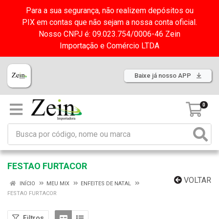
Para a sua segurança, não realizem depósitos ou
PIX em contas que não sejam a nossa conta oficial.
Nosso CNPJ é: 09.023.754/0006-46 Zein
Importação e Comércio LTDA
Baixe já nosso APP
0
FESTAO FURTACOR
VOLTAR
INÍCIO
MEU MIX
ENFEITES DE NATAL
FESTAO FURTACOR
Filtros