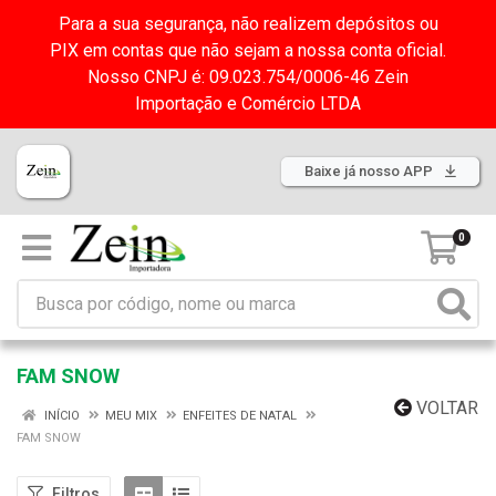
Para a sua segurança, não realizem depósitos ou
PIX em contas que não sejam a nossa conta oficial.
Nosso CNPJ é: 09.023.754/0006-46 Zein
Importação e Comércio LTDA
Baixe já nosso APP
0
FAM SNOW
VOLTAR
INÍCIO
MEU MIX
ENFEITES DE NATAL
FAM SNOW
Filtros