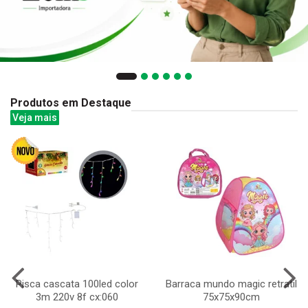
Produtos em Destaque
Veja mais
Pisca cascata 100led color
Barraca mundo magic retratil
3m 220v 8f cx:060
75x75x90cm