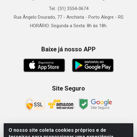
Tel.: (51) 3554-0674
Rua Ângelo Dourado, 77 - Anchieta - Porto Alegre - RS
HORÁRIO: Segunda a Sexta: 8h às 18h.
Baixe já nosso APP
Site Seguro
O nosso site coleta cookies próprios e de
Zein Importação e Comércio LTDA - Av. Senador Queiróz, 274
terceiros para proporcionar uma experiência