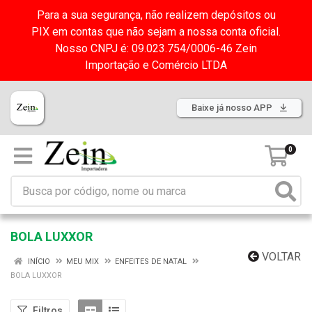
Para a sua segurança, não realizem depósitos ou
PIX em contas que não sejam a nossa conta oficial.
Nosso CNPJ é: 09.023.754/0006-46 Zein
Importação e Comércio LTDA
Baixe já nosso APP
0
BOLA LUXXOR
VOLTAR
INÍCIO
MEU MIX
ENFEITES DE NATAL
BOLA LUXXOR
Filtros