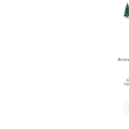
Arvor
E
Ca