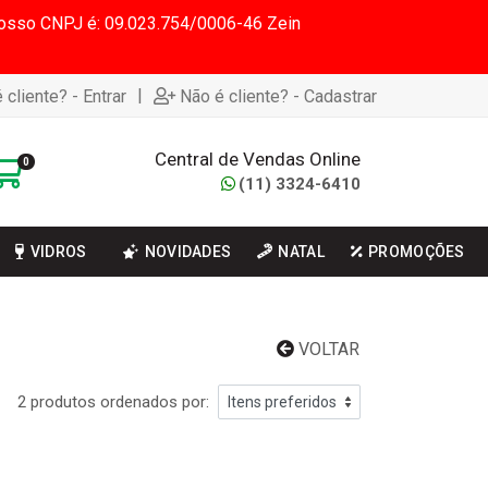
 Nosso CNPJ é: 09.023.754/0006-46 Zein
|
 cliente? - Entrar
Não é cliente? - Cadastrar
Central de Vendas Online
0
(11) 3324-6410
VIDROS
NOVIDADES
NATAL
PROMOÇÕES
VOLTAR
2 produtos ordenados por: