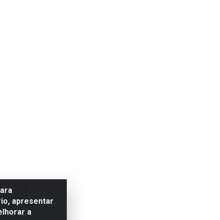
para
io, apresentar
elhorar a