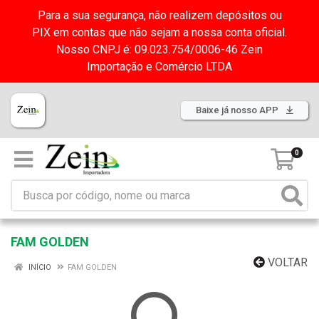
Para a sua segurança, não realizem depósitos ou
PIX em contas que não sejam a nossa conta oficial.
Nosso CNPJ é: 09.023.754/0006-46 Zein
Importação e Comércio LTDA
Baixe já nosso APP
0
FAM GOLDEN
VOLTAR
INÍCIO
FAM GOLDEN