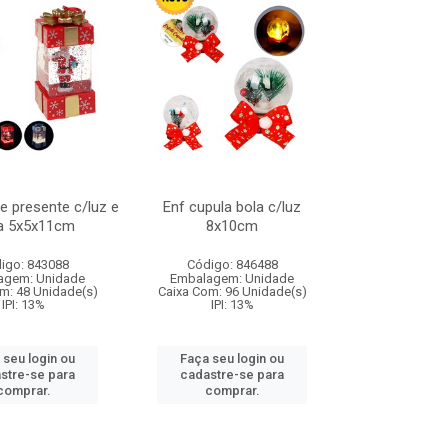
de presente c/luz e
Enf cupula bola c/luz
a 5x5x11cm
8x10cm
igo: 843088
Código: 846488
agem: Unidade
Embalagem: Unidade
m: 48 Unidade(s)
Caixa Com: 96 Unidade(s)
IPI: 13%
IPI: 13%
 seu login ou
Faça seu login ou
stre-se para
cadastre-se para
comprar.
comprar.