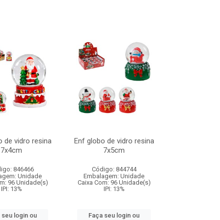
o de vidro resina
Enf globo de vidro resina
7x4cm
7x5cm
igo: 846466
Código: 844744
agem: Unidade
Embalagem: Unidade
m: 96 Unidade(s)
Caixa Com: 96 Unidade(s)
IPI: 13%
IPI: 13%
 seu login ou
Faça seu login ou