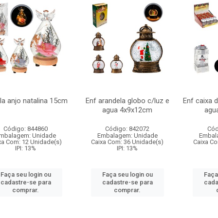
la anjo natalina 15cm
Enf arandela globo c/luz e
Enf caixa 
agua 4x9x12cm
agu
Código: 844860
Código: 842072
Cód
mbalagem: Unidade
Embalagem: Unidade
Embal
xa Com: 12 Unidade(s)
Caixa Com: 36 Unidade(s)
Caixa Co
IPI: 13%
IPI: 13%
Faça seu login ou
Faça seu login ou
Faça
cadastre-se para
cadastre-se para
cada
comprar.
comprar.