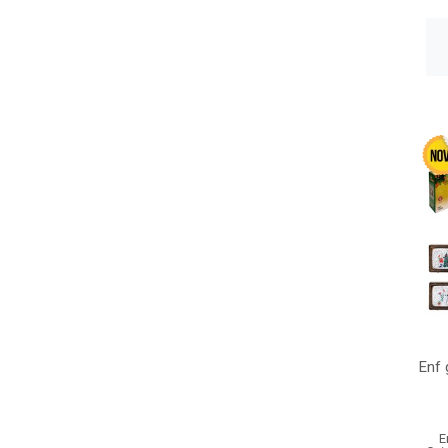
Enf 
E