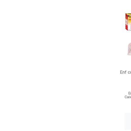
Enf c
E
Cai