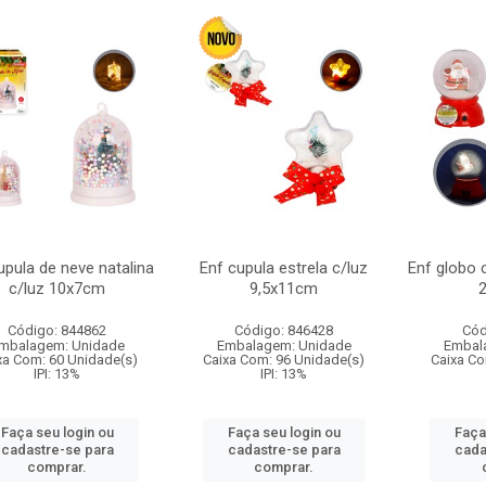
upula de neve natalina
Enf cupula estrela c/luz
Enf globo 
c/luz 10x7cm
9,5x11cm
Código: 844862
Código: 846428
Cód
mbalagem: Unidade
Embalagem: Unidade
Embal
xa Com: 60 Unidade(s)
Caixa Com: 96 Unidade(s)
Caixa Co
IPI: 13%
IPI: 13%
Faça seu login ou
Faça seu login ou
Faça
cadastre-se para
cadastre-se para
cada
comprar.
comprar.