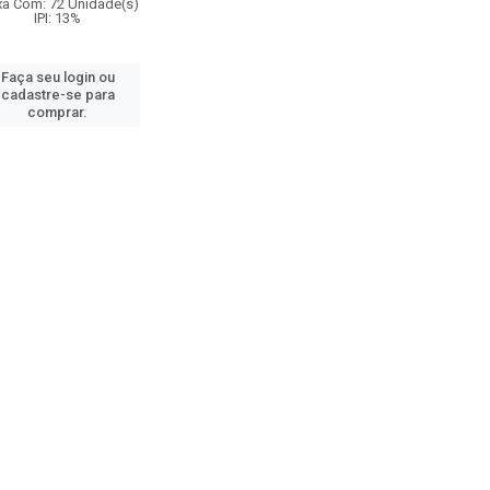
xa Com: 72 Unidade(s)
IPI: 13%
Faça seu login ou
cadastre-se para
comprar.