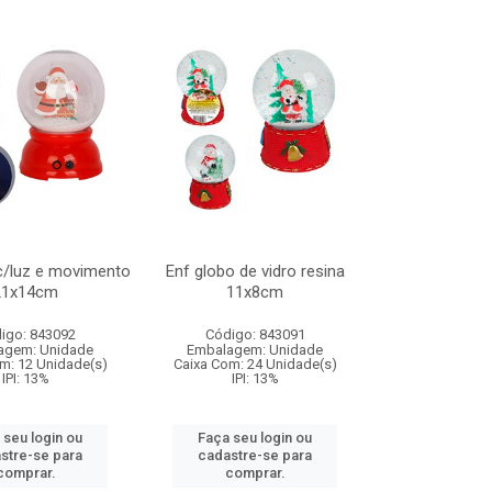
c/luz e movimento
Enf globo de vidro resina
21x14cm
11x8cm
igo: 843092
Código: 843091
agem: Unidade
Embalagem: Unidade
m: 12 Unidade(s)
Caixa Com: 24 Unidade(s)
IPI: 13%
IPI: 13%
 seu login ou
Faça seu login ou
stre-se para
cadastre-se para
comprar.
comprar.