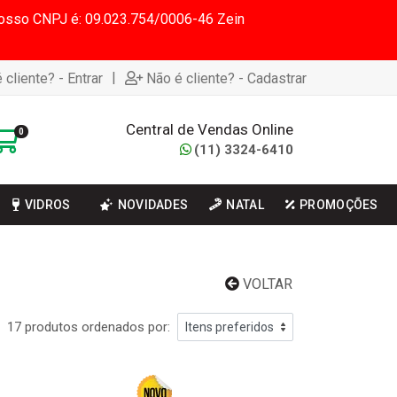
 Nosso CNPJ é: 09.023.754/0006-46 Zein
|
 cliente? - Entrar
Não é cliente? - Cadastrar
Central de Vendas Online
0
(11) 3324-6410
VIDROS
NOVIDADES
NATAL
PROMOÇÕES
VOLTAR
17 produtos ordenados por: