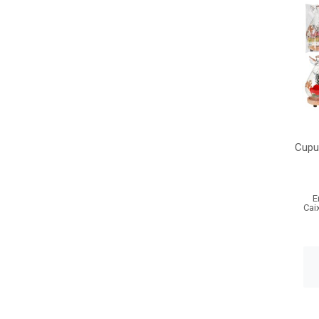
Cupu
E
Cai