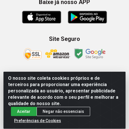
Baixe já nosso APP
Site Seguro
O nosso site coleta cookies próprios e de
Zein Importação e Comércio LTDA - Av. Senador Queiróz, 274
terceiros para proporcionar uma experiência
- 12º e 13º andar - Centro, São Paulo/SP – CNPJ
personalizada ao usuário, apresentar publicidade
09.023.754/0006-46
relevante de acordo com o seu perfil e melhorar a
qualidade do nosso site.
Aceitar
Negar não essenciais
Preferências de Cookies