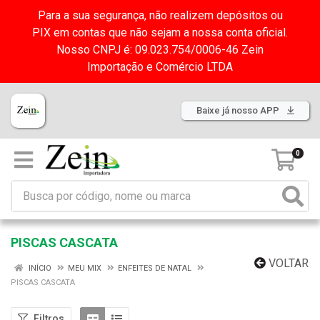
Para a sua segurança, não realizem depósitos ou
PIX em contas que não sejam a nossa conta oficial.
Nosso CNPJ é: 09.023.754/0006-46 Zein
Importação e Comércio LTDA
Baixe já nosso APP
0
PISCAS CASCATA
VOLTAR
INÍCIO
MEU MIX
ENFEITES DE NATAL
PISCAS CASCATA
Filtros