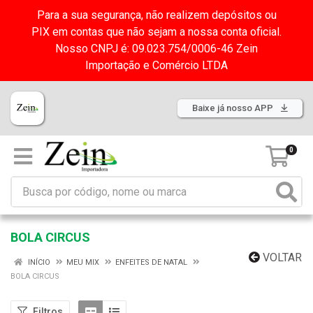
Para a sua segurança, não realizem depósitos ou
PIX em contas que não sejam a nossa conta oficial.
Nosso CNPJ é: 09.023.754/0006-46 Zein
Importação e Comércio LTDA
Baixe já nosso APP
0
BOLA CIRCUS
VOLTAR
INÍCIO
MEU MIX
ENFEITES DE NATAL
BOLA CIRCUS
Filtros