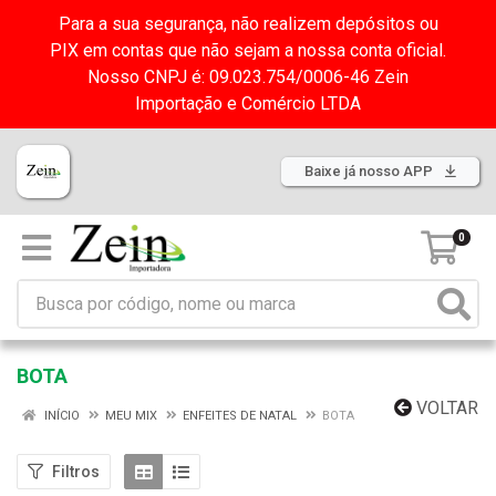
Para a sua segurança, não realizem depósitos ou
PIX em contas que não sejam a nossa conta oficial.
Nosso CNPJ é: 09.023.754/0006-46 Zein
Importação e Comércio LTDA
Baixe já nosso APP
0
BOTA
VOLTAR
INÍCIO
MEU MIX
ENFEITES DE NATAL
BOTA
Filtros