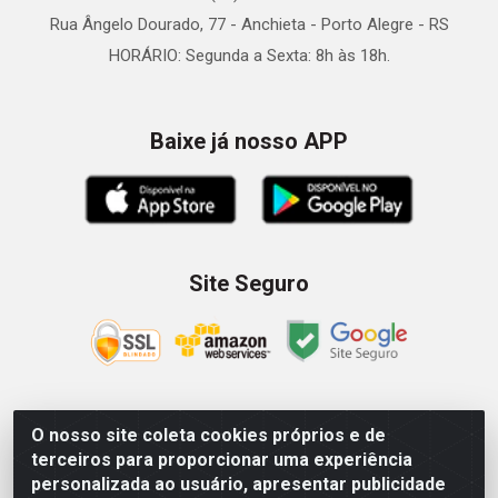
Rua Ângelo Dourado, 77 - Anchieta - Porto Alegre - RS
HORÁRIO: Segunda a Sexta: 8h às 18h.
Baixe já nosso APP
Site Seguro
O nosso site coleta cookies próprios e de
Zein Importação e Comércio LTDA - Av. Senador Queiróz, 274
terceiros para proporcionar uma experiência
- 12º e 13º andar - Centro, São Paulo/SP – CNPJ
personalizada ao usuário, apresentar publicidade
09.023.754/0006-46