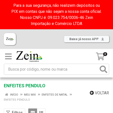
Para a sua segurança, não realizem depósitos ou
PIX em contas que não sejam a nossa conta oficial.
Nosso CNPJ é: 09.023.754/0006-46 Zein
Importação e Comércio LTDA
Baixe já nosso APP
0
ENFEITES PENDULO
VOLTAR
INÍCIO
MEU MIX
ENFEITES DE NATAL
ENFEITES PENDULO
Filtros