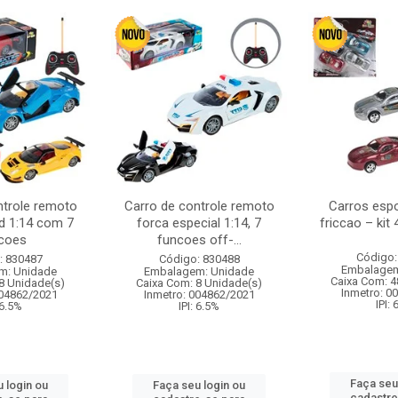
ntrole remoto
Carro de controle remoto
Carros esp
d 1:14 com 7
forca especial 1:14, 7
friccao – kit
coes
funcoes off-...
Código:
: 830487
Código: 830488
Embalagem
m: Unidade
Embalagem: Unidade
Caixa Com: 4
8 Unidade(s)
Caixa Com: 8 Unidade(s)
Inmetro: 0
004862/2021
Inmetro: 004862/2021
IPI:
 6.5%
IPI: 6.5%
Faça seu
 login ou
Faça seu login ou
cadastre