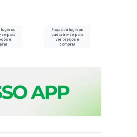
 login ou
Faça seu login ou
Faça seu 
-se para
cadastre-se para
cadastre
eços e
ver preços e
ver pr
prar
comprar
comp