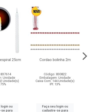
l espiral 25cm
Cordao bolinha 2m
Lata chap
 837614
Código: 830822
Código:
: Unidade
Embalagem: Unidade
Embalagem
92 Unidade(s)
Caixa Com: 144 Unidade(s)
Caixa Com: 6
9.75%
IPI: 13%
IPI: 
 login ou
Faça seu login ou
Faça seu 
-se para
cadastre-se para
cadastre