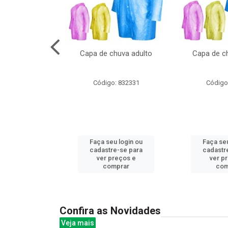
cal com oculos
Capa de chuva adulto
Capa de ch
3cm
: 844379
Código: 832331
Código
u login ou
Faça seu login ou
Faça seu
e-se para
cadastre-se para
cadastr
reços e
ver preços e
ver p
mprar
comprar
com
Confira as Novidades
Veja mais