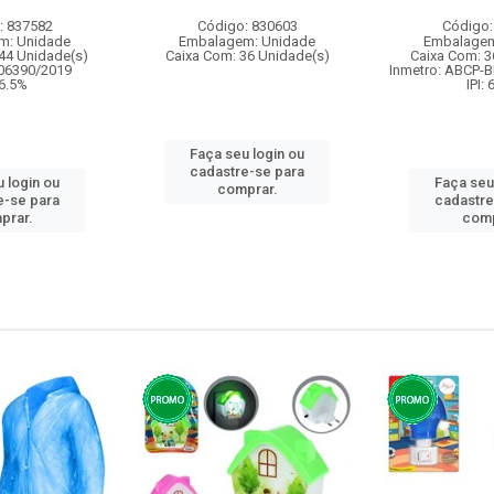
: 837582
Código: 830603
Código:
m: Unidade
Embalagem: Unidade
Embalagem
44 Unidade(s)
Caixa Com: 36 Unidade(s)
Caixa Com: 3
006390/2019
Inmetro: ABCP-B
 6.5%
IPI:
Faça seu login ou
cadastre-se para
 login ou
Faça seu
comprar.
e-se para
cadastre
prar.
comp