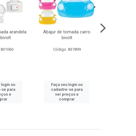
mada arandela
Abajur de tomada carro
Abajur de to
bivolt
bivolt
bivol
 831060
Código: 837899
Código:
 login ou
Faça seu login ou
Faça seu 
-se para
cadastre-se para
cadastre
eços e
ver preços e
ver pr
prar
comprar
comp