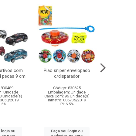
ortivos com
Piao sniper envelopado
Carro de polici
 4 pecas 9 cm
c/disparador
com controle
funco
 830489
Código: 830625
Código:
: Unidade
Embalagem: Unidade
Embalagem
8 Unidade(s)
Caixa Com: 96 Unidade(s)
Caixa Com: 2
03050/2019
Inmetro: 006735/2019
Inmetro: 12444
 6.5%
IPI: 6.5%
IPI: 
 login ou
Faça seu login ou
Faça seu 
-se para
cadastre-se para