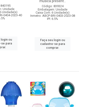
musica present...
 840195
Código:
Código: 839324
: Unidade
Embalagem
Embalagem: Unidade
6 Unidade(s)
Caixa Com: 9
Caixa Com: 6 Unidade(s)
RI-0404-2023-40
IPI: 
Inmetro: ABCP-BRI-0403-2023-08
 6.5%
IPI: 6.5%
Faça seu 
 login ou
Faça seu login ou
cadastre
-se para
cadastre-se para
comp
rar.
comprar.