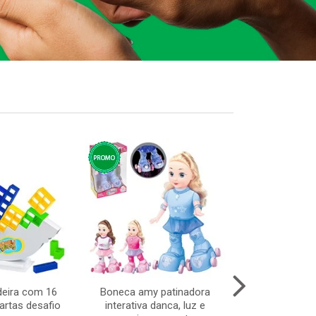
deira com 16
Boneca amy patinadora
Aparador higie
artas desafio
interativa danca, luz e
c/3 