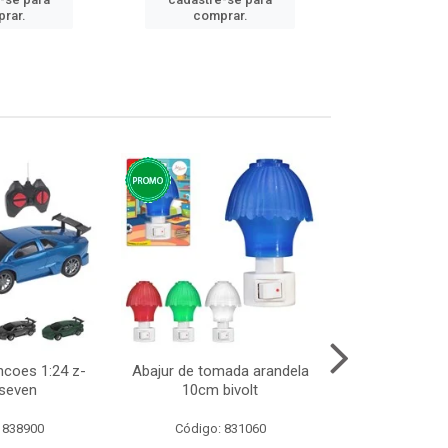
cadastre
rar.
comprar.
comp
ncoes 1:24 z-
Abajur de tomada arandela
Cesto telad
 seven
10cm bivolt
dobravel
 838900
Código: 831060
Código: