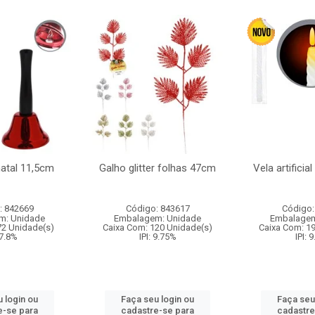
natal 11,5cm
Galho glitter folhas 47cm
Vela artificia
: 842669
Código: 843617
Código:
m: Unidade
Embalagem: Unidade
Embalagem
72 Unidade(s)
Caixa Com: 120 Unidade(s)
Caixa Com: 1
 7.8%
IPI: 9.75%
IPI: 
 login ou
Faça seu login ou
Faça seu
e-se para
cadastre-se para
cadastre