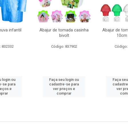
uva infantil
Abajur de tomada casinha
Abajur de to
bivolt
10cm 
: 832332
Código: 837902
Código:
 login ou
Faça seu login ou
Faça seu
e-se para
cadastre-se para
cadastre
reços e
ver preços e
ver pr
prar
comprar
com