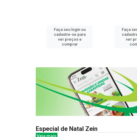
u login ou
Faça seu login ou
Faça seu
e-se para
cadastre-se para
cadastr
reços e
ver preços e
ver p
mprar
comprar
com
Especial de Natal Zein
Veja mais