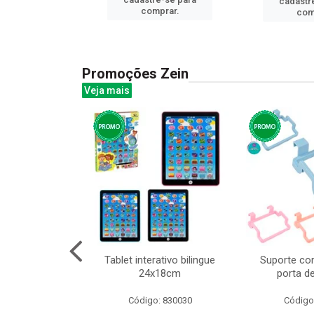
cadastr
prar.
comprar.
com
Promoções Zein
Veja mais
huva adulto
Tablet interativo bilingue
Suporte co
24x18cm
porta d
: 832331
Código: 830030
Código