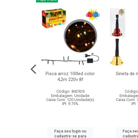
na 150led bco
Pisca arroz 100led color
Sineta de 
x40cm 220v 8f
4,2m 220v 8f
: 840985
Código: 842929
Código
m: Unidade
Embalagem: Unidade
Embalage
60 Unidade(s)
Caixa Com: 120 Unidade(s)
Caixa Com: 
: 9.75%
IPI: 9.75%
IPI:
u login ou
Faça seu login ou
Faça seu
e-se para
cadastre-se para
cadastr