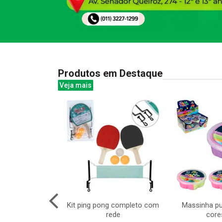
Produtos em Destaque
Veja mais
 resina branca
Kit ping pong completo com
Massinha pu
 10pcs
rede
core