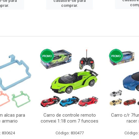
e-se para
cadastre-se para
comp
prar.
comprar.
m alcas para
Carro de controle remoto
Carro c/r 7fu
e armario
convexi 1:18 com 7 funcoes
racer
: 830624
Código: 830477
Código: