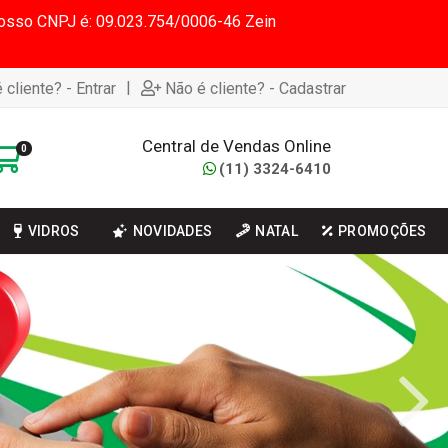
 Nosso CNPJ é: 09.023.754/0006-46 Zein
|
 cliente? - Entrar
Não é cliente? - Cadastrar
Central de Vendas Online
0
(11) 3324-6410
VIDROS
NOVIDADES
NATAL
PROMOÇÕES