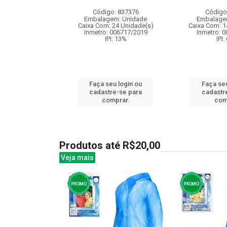
: 837875
Código: 837376
Código
m: Unidade
Embalagem: Unidade
Embalage
24 Unidade(s)
Caixa Com: 24 Unidade(s)
Caixa Com: 1
I: 13%
Inmetro: 006717/2019
Inmetro: 
IPI: 13%
IPI:
u login ou
Faça seu login ou
Faça seu
e-se para
cadastre-se para
cadastr
prar.
comprar.
com
Produtos até R$20,00
Veja mais