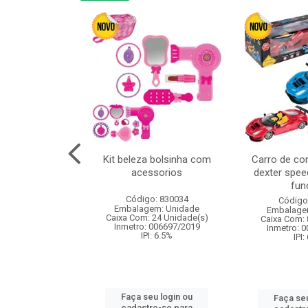
linha duo 2m
Kit beleza bolsinha com
Carro de co
acessorios
dexter spee
fun
: 830825
Código: 830034
Código
m: Unidade
Embalagem: Unidade
Embalage
144 Unidade(s)
Caixa Com: 24 Unidade(s)
Caixa Com: 
I: 13%
Inmetro: 006697/2019
Inmetro: 
IPI: 6.5%
IPI:
u login ou
Faça seu login ou
Faça seu
e-se para
cadastre-se para