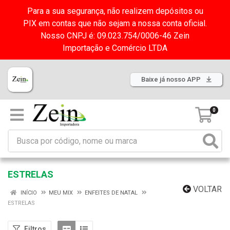
Para a sua segurança, não realizem depósitos ou
PIX em contas que não sejam a nossa conta oficial.
Nosso CNPJ é: 09.023.754/0006-46 Zein
Importação e Comércio LTDA
Baixe já nosso APP
0
ESTRELAS
VOLTAR
INÍCIO
MEU MIX
ENFEITES DE NATAL
ESTRELAS
Filtros