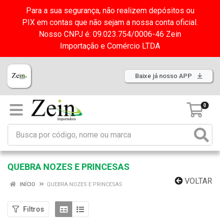
Para a sua segurança, não realizem depósitos ou
PIX em contas que não sejam a nossa conta oficial.
Nosso CNPJ é: 09.023.754/0006-46 Zein
Importação e Comércio LTDA
Baixe já nosso APP
0
QUEBRA NOZES E PRINCESAS
VOLTAR
INÍCIO
QUEBRA NOZES E PRINCESAS
Filtros