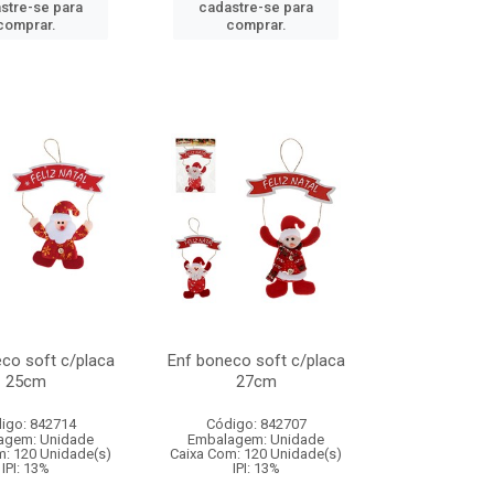
stre-se para
cadastre-se para
comprar.
comprar.
co soft c/placa
Enf boneco soft c/placa
25cm
27cm
igo: 842714
Código: 842707
agem: Unidade
Embalagem: Unidade
m: 120 Unidade(s)
Caixa Com: 120 Unidade(s)
IPI: 13%
IPI: 13%