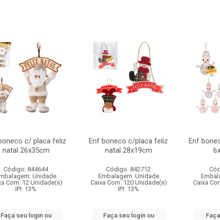
boneco c/ placa feliz
Enf boneco c/placa feliz
Enf bone
natal 26x35cm
natal 28x19cm
6
Código: 844644
Código: 842712
Cód
mbalagem: Unidade
Embalagem: Unidade
Embal
xa Com: 12 Unidade(s)
Caixa Com: 120 Unidade(s)
Caixa Co
IPI: 13%
IPI: 13%
Faça seu login ou
Faça seu login ou
Faça