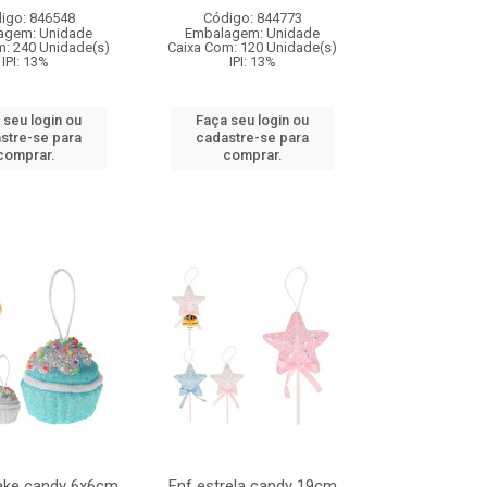
igo: 846548
Código: 844773
agem: Unidade
Embalagem: Unidade
m: 240 Unidade(s)
Caixa Com: 120 Unidade(s)
IPI: 13%
IPI: 13%
 seu login ou
Faça seu login ou
stre-se para
cadastre-se para
comprar.
comprar.
ake candy 6x6cm
Enf estrela candy 19cm