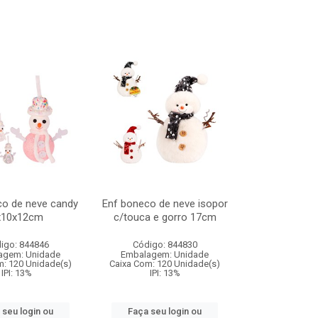
co de neve candy
Enf boneco de neve isopor
x10x12cm
c/touca e gorro 17cm
igo: 844846
Código: 844830
agem: Unidade
Embalagem: Unidade
m: 120 Unidade(s)
Caixa Com: 120 Unidade(s)
IPI: 13%
IPI: 13%
 seu login ou
Faça seu login ou