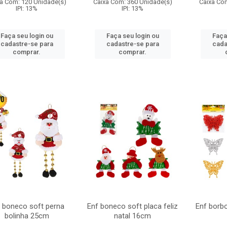
a Com: 120 Unidade(s)
Caixa Com: 360 Unidade(s)
Caixa Co
IPI: 13%
IPI: 13%
Faça seu login ou
Faça seu login ou
Faça
cadastre-se para
cadastre-se para
cada
comprar.
comprar.
 boneco soft perna
Enf boneco soft placa feliz
Enf borbo
bolinha 25cm
natal 16cm