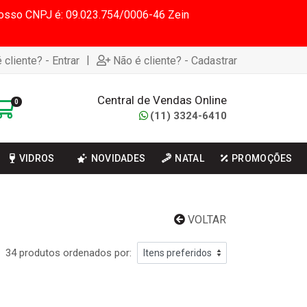
 Nosso CNPJ é: 09.023.754/0006-46 Zein
|
 cliente? - Entrar
Não é cliente? - Cadastrar
Central de Vendas Online
0
(11) 3324-6410
VIDROS
NOVIDADES
NATAL
PROMOÇÕES
VOLTAR
34 produtos ordenados por: