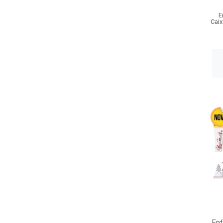
E
Caix
Enf