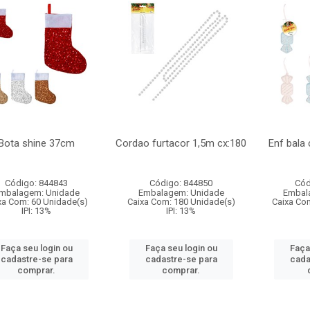
Bota shine 37cm
Cordao furtacor 1,5m cx:180
Enf bala
Código: 844843
Código: 844850
Cód
mbalagem: Unidade
Embalagem: Unidade
Embal
xa Com: 60 Unidade(s)
Caixa Com: 180 Unidade(s)
Caixa Co
IPI: 13%
IPI: 13%
Faça seu login ou
Faça seu login ou
Faça
cadastre-se para
cadastre-se para
cada
comprar.
comprar.