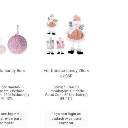
ola candy 8cm
Enf boneca candy 28cm
cx:060
igo: 844845
Código: 844851
agem: Unidade
Embalagem: Unidade
m: 120 Unidade(s)
Caixa Com: 60 Unidade(s)
IPI: 13%
IPI: 13%
 seu login ou
Faça seu login ou
stre-se para
cadastre-se para
comprar.
comprar.