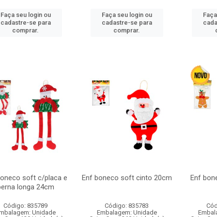
Faça seu login ou
Faça seu login ou
Faça
cadastre-se para
cadastre-se para
cada
comprar.
comprar.
boneco soft c/placa e
Enf boneco soft cinto 20cm
Enf bon
perna longa 24cm
Código: 835789
Código: 835783
Cód
mbalagem: Unidade
Embalagem: Unidade
Embal