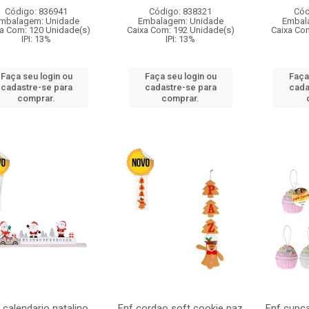
Código: 836941
Código: 838321
Cód
mbalagem: Unidade
Embalagem: Unidade
Embal
a Com: 120 Unidade(s)
Caixa Com: 192 Unidade(s)
Caixa Co
IPI: 13%
IPI: 13%
Faça seu login ou
Faça seu login ou
Faça
cadastre-se para
cadastre-se para
cada
comprar.
comprar.
 calendario natalino
Enf cordao soft cookie paz
Enf cupc