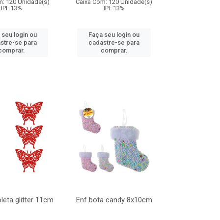
m: 120 Unidade(s)
Caixa Com: 120 Unidade(s)
IPI: 13%
IPI: 13%
 seu login ou
Faça seu login ou
stre-se para
cadastre-se para
comprar.
comprar.
leta glitter 11cm
Enf bota candy 8x10cm