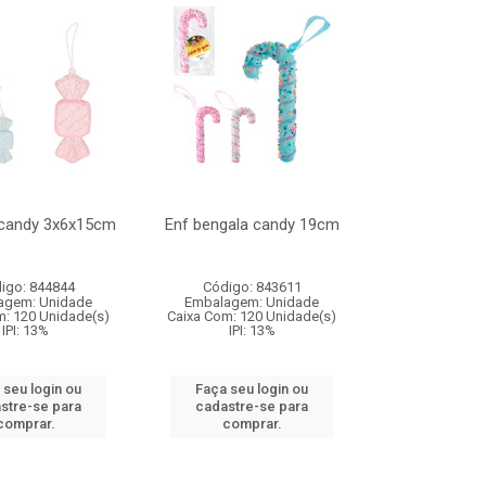
 candy 3x6x15cm
Enf bengala candy 19cm
igo: 844844
Código: 843611
agem: Unidade
Embalagem: Unidade
m: 120 Unidade(s)
Caixa Com: 120 Unidade(s)
IPI: 13%
IPI: 13%
 seu login ou
Faça seu login ou
stre-se para
cadastre-se para
comprar.
comprar.