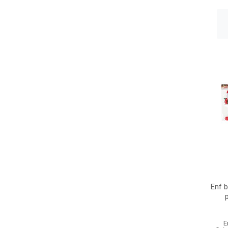
Enf 
E