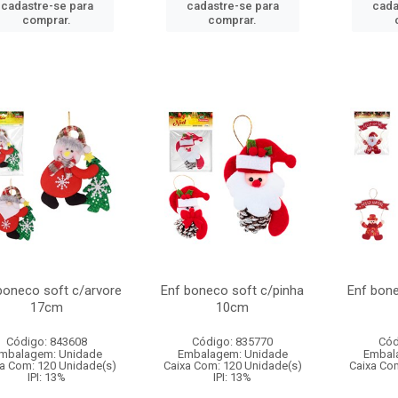
cadastre-se para
cadastre-se para
cada
comprar.
comprar.
boneco soft c/arvore
Enf boneco soft c/pinha
Enf bone
17cm
10cm
Código: 843608
Código: 835770
Cód
mbalagem: Unidade
Embalagem: Unidade
Embal
a Com: 120 Unidade(s)
Caixa Com: 120 Unidade(s)
Caixa Co
IPI: 13%
IPI: 13%