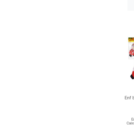
Enf 
E
Caix