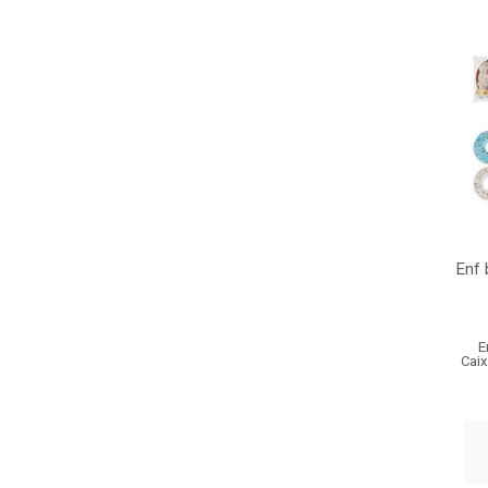
Enf 
E
Caix