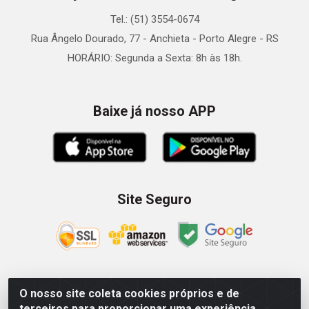
Tel.: (51) 3554-0674
Rua Ângelo Dourado, 77 - Anchieta - Porto Alegre - RS
HORÁRIO: Segunda a Sexta: 8h às 18h.
Baixe já nosso APP
Site Seguro
O nosso site coleta cookies próprios e de
Zein Importação e Comércio LTDA - Av. Senador Queiróz, 274
terceiros para proporcionar uma experiência