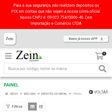
Para a sua segurança, não realizem depósitos ou
PIX em contas que não sejam a nossa conta oficial.
Nosso CNPJ é: 09.023.754/0006-46 Zein
Importação e Comércio LTDA
Baixe já nosso APP
0
PAINEL
VOLTAR
INÍCIO
MEU MIX
ENFEITES DE NATAL
PAINEL
Filtros