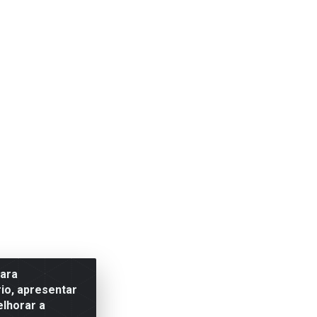
para
io, apresentar
elhorar a