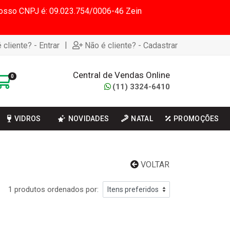
 Nosso CNPJ é: 09.023.754/0006-46 Zein
|
 cliente? - Entrar
Não é cliente? - Cadastrar
Central de Vendas Online
0
(11) 3324-6410
VIDROS
NOVIDADES
NATAL
PROMOÇÕES
VOLTAR
1 produtos ordenados por: