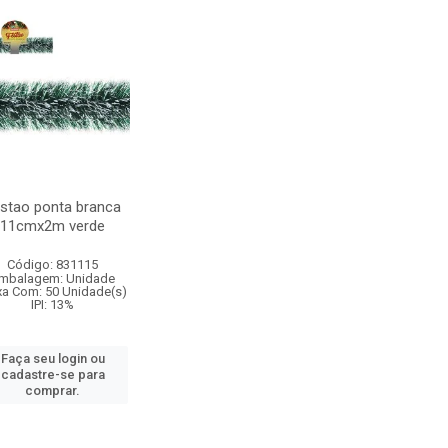
stao ponta branca
11cmx2m verde
Código: 831115
mbalagem: Unidade
xa Com: 50 Unidade(s)
IPI: 13%
Faça seu login ou
cadastre-se para
comprar.