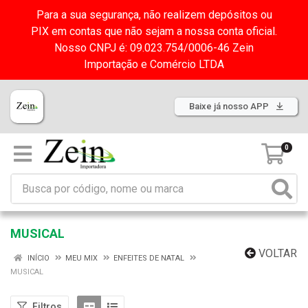
Para a sua segurança, não realizem depósitos ou
PIX em contas que não sejam a nossa conta oficial.
Nosso CNPJ é: 09.023.754/0006-46 Zein
Importação e Comércio LTDA
Baixe já nosso APP
0
MUSICAL
VOLTAR
INÍCIO
MEU MIX
ENFEITES DE NATAL
MUSICAL
Filtros