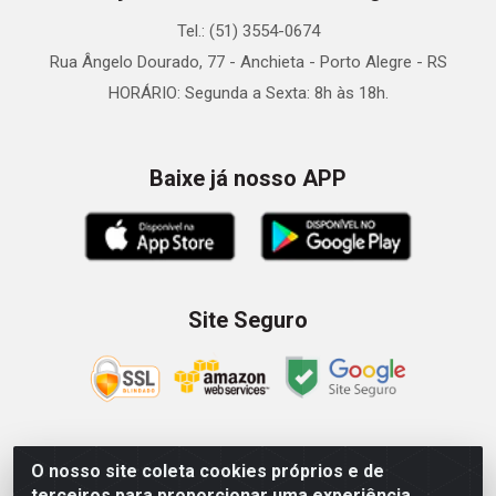
Tel.: (51) 3554-0674
Rua Ângelo Dourado, 77 - Anchieta - Porto Alegre - RS
HORÁRIO: Segunda a Sexta: 8h às 18h.
Baixe já nosso APP
Site Seguro
O nosso site coleta cookies próprios e de
Zein Importação e Comércio LTDA - Av. Senador Queiróz, 274
terceiros para proporcionar uma experiência