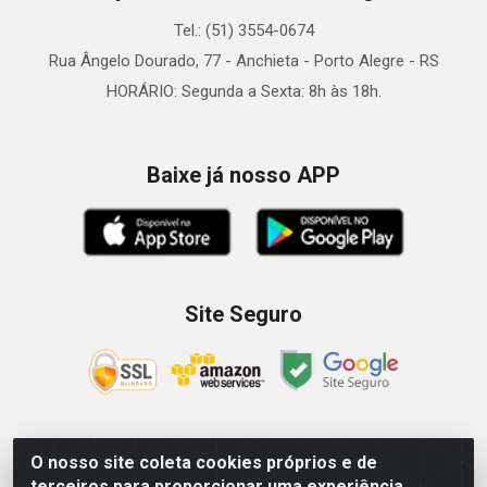
Tel.: (51) 3554-0674
Rua Ângelo Dourado, 77 - Anchieta - Porto Alegre - RS
HORÁRIO: Segunda a Sexta: 8h às 18h.
Baixe já nosso APP
Site Seguro
O nosso site coleta cookies próprios e de
Zein Importação e Comércio LTDA - Av. Senador Queiróz, 274
terceiros para proporcionar uma experiência