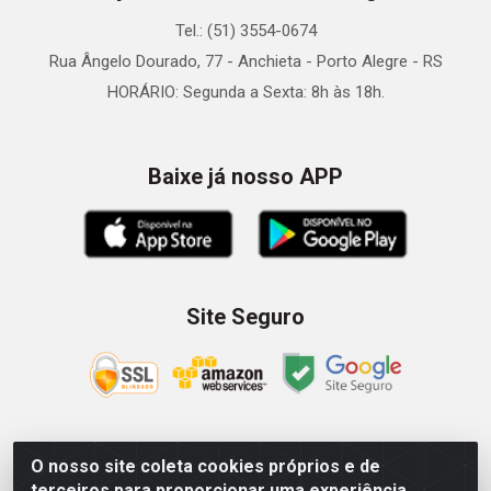
Tel.: (51) 3554-0674
Rua Ângelo Dourado, 77 - Anchieta - Porto Alegre - RS
HORÁRIO: Segunda a Sexta: 8h às 18h.
Baixe já nosso APP
Site Seguro
O nosso site coleta cookies próprios e de
Zein Importação e Comércio LTDA - Av. Senador Queiróz, 274
terceiros para proporcionar uma experiência