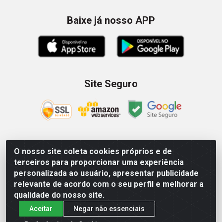
Baixe já nosso APP
Site Seguro
O nosso site coleta cookies próprios e de
Zein Importação e Comércio LTDA - Av. Senador Queiróz, 274
terceiros para proporcionar uma experiência
- 12º e 13º andar - Centro, São Paulo/SP – CNPJ
personalizada ao usuário, apresentar publicidade
09.023.754/0006-46
relevante de acordo com o seu perfil e melhorar a
qualidade do nosso site.
Aceitar
Negar não essenciais