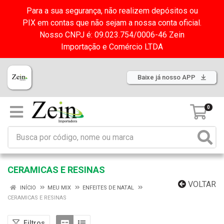
Para a sua segurança, não realizem depósitos ou
PIX em contas que não sejam a nossa conta oficial.
Nosso CNPJ é: 09.023.754/0006-46 Zein
Importação e Comércio LTDA
Baixe já nosso APP
0
CERAMICAS E RESINAS
VOLTAR
INÍCIO
MEU MIX
ENFEITES DE NATAL
CERAMICAS E RESINAS
Filtros