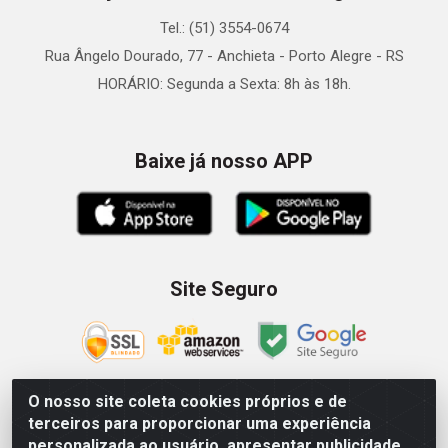
Tel.: (51) 3554-0674
Rua Ângelo Dourado, 77 - Anchieta - Porto Alegre - RS
HORÁRIO: Segunda a Sexta: 8h às 18h.
Baixe já nosso APP
Site Seguro
O nosso site coleta cookies próprios e de
terceiros para proporcionar uma experiência
Zein Importação e Comércio LTDA - Av. Senador Queiróz, 274
personalizada ao usuário, apresentar publicidade