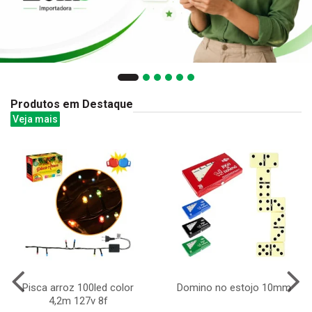
Produtos em Destaque
Veja mais
Pisca arroz 100led color
Domino no estojo 10mm
4,2m 127v 8f