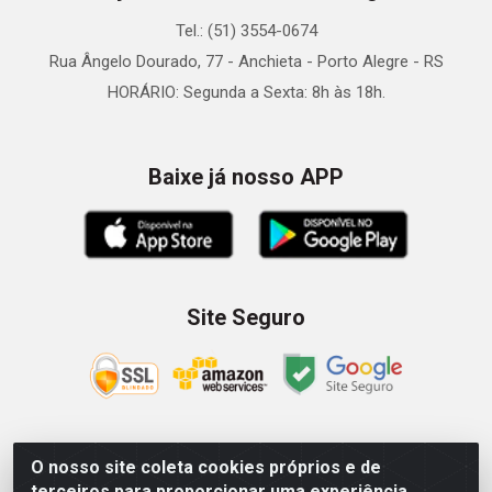
Tel.: (51) 3554-0674
Rua Ângelo Dourado, 77 - Anchieta - Porto Alegre - RS
HORÁRIO: Segunda a Sexta: 8h às 18h.
Baixe já nosso APP
Site Seguro
O nosso site coleta cookies próprios e de
Zein Importação e Comércio LTDA - Av. Senador Queiróz, 274
terceiros para proporcionar uma experiência