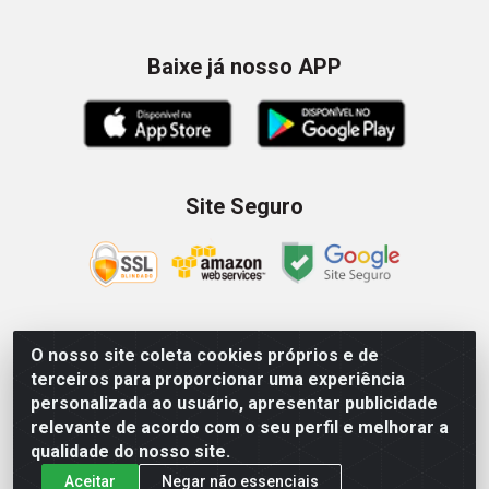
Baixe já nosso APP
Site Seguro
O nosso site coleta cookies próprios e de
Zein Importação e Comércio LTDA - Av. Senador Queiróz, 274
terceiros para proporcionar uma experiência
- 12º e 13º andar - Centro, São Paulo/SP – CNPJ
personalizada ao usuário, apresentar publicidade
09.023.754/0006-46
relevante de acordo com o seu perfil e melhorar a
qualidade do nosso site.
Aceitar
Negar não essenciais