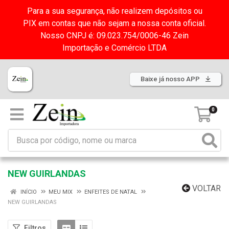
Para a sua segurança, não realizem depósitos ou
PIX em contas que não sejam a nossa conta oficial.
Nosso CNPJ é: 09.023.754/0006-46 Zein
Importação e Comércio LTDA
Baixe já nosso APP
0
NEW GUIRLANDAS
VOLTAR
INÍCIO
MEU MIX
ENFEITES DE NATAL
NEW GUIRLANDAS
Filtros