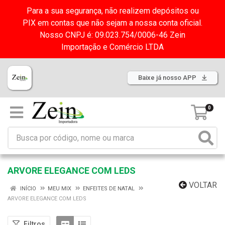
Para a sua segurança, não realizem depósitos ou
PIX em contas que não sejam a nossa conta oficial.
Nosso CNPJ é: 09.023.754/0006-46 Zein
Importação e Comércio LTDA
Baixe já nosso APP
0
ARVORE ELEGANCE COM LEDS
VOLTAR
INÍCIO
MEU MIX
ENFEITES DE NATAL
ARVORE ELEGANCE COM LEDS
Filtros