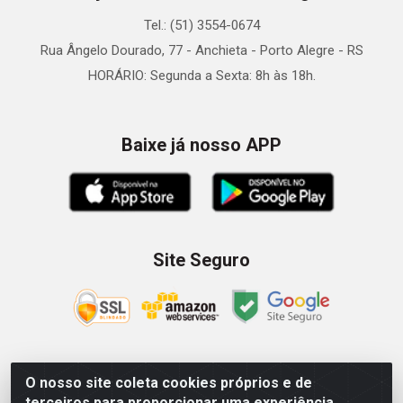
Tel.: (51) 3554-0674
Rua Ângelo Dourado, 77 - Anchieta - Porto Alegre - RS
HORÁRIO: Segunda a Sexta: 8h às 18h.
Baixe já nosso APP
Site Seguro
O nosso site coleta cookies próprios e de
Zein Importação e Comércio LTDA - Av. Senador Queiróz, 274
terceiros para proporcionar uma experiência