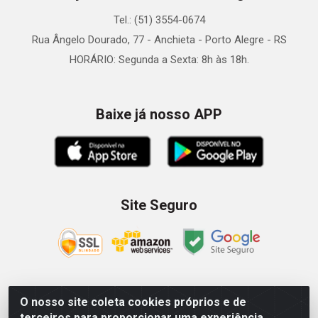
Tel.: (51) 3554-0674
Rua Ângelo Dourado, 77 - Anchieta - Porto Alegre - RS
HORÁRIO: Segunda a Sexta: 8h às 18h.
Baixe já nosso APP
Site Seguro
O nosso site coleta cookies próprios e de
Zein Importação e Comércio LTDA - Av. Senador Queiróz, 274
terceiros para proporcionar uma experiência