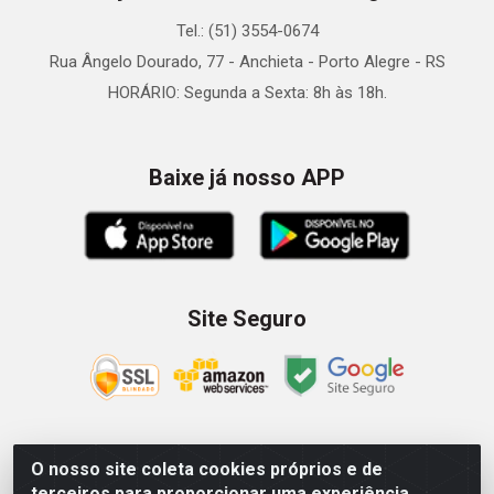
Tel.: (51) 3554-0674
Rua Ângelo Dourado, 77 - Anchieta - Porto Alegre - RS
HORÁRIO: Segunda a Sexta: 8h às 18h.
Baixe já nosso APP
Site Seguro
O nosso site coleta cookies próprios e de
Zein Importação e Comércio LTDA - Av. Senador Queiróz, 274
terceiros para proporcionar uma experiência