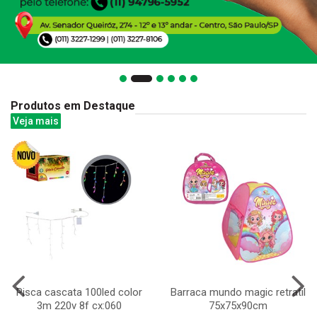
Produtos em Destaque
Veja mais
Pisca cascata 100led color
Barraca mundo magic retratil
3m 220v 8f cx:060
75x75x90cm