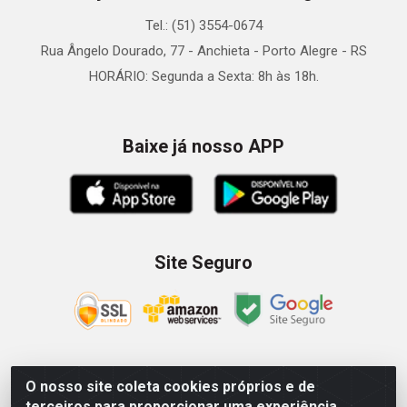
Tel.: (51) 3554-0674
Rua Ângelo Dourado, 77 - Anchieta - Porto Alegre - RS
HORÁRIO: Segunda a Sexta: 8h às 18h.
Baixe já nosso APP
Site Seguro
O nosso site coleta cookies próprios e de
Zein Importação e Comércio LTDA - Av. Senador Queiróz, 274
terceiros para proporcionar uma experiência