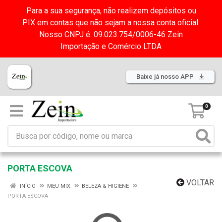
Para a sua segurança, não realizem depósitos ou
PIX em contas que não sejam a nossa conta oficial.
Nosso CNPJ é: 09.023.754/0006-46 Zein
Importação e Comércio LTDA
Baixe já nosso APP
0
PORTA ESCOVA
VOLTAR
INÍCIO
MEU MIX
BELEZA & HIGIENE
PORTA ESCOVA