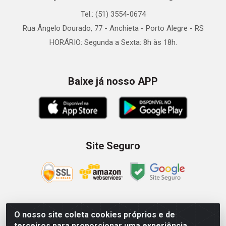
Tel.: (51) 3554-0674
Rua Ângelo Dourado, 77 - Anchieta - Porto Alegre - RS
HORÁRIO: Segunda a Sexta: 8h às 18h.
Baixe já nosso APP
Site Seguro
O nosso site coleta cookies próprios e de
Zein Importação e Comércio LTDA - Av. Senador Queiróz, 274
terceiros para proporcionar uma experiência