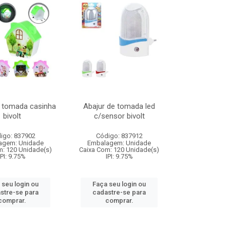
e tomada casinha
Abajur de tomada led
bivolt
c/sensor bivolt
igo: 837902
Código: 837912
agem: Unidade
Embalagem: Unidade
m: 120 Unidade(s)
Caixa Com: 120 Unidade(s)
IPI: 9.75%
IPI: 9.75%
 seu login ou
Faça seu login ou
stre-se para
cadastre-se para
comprar.
comprar.