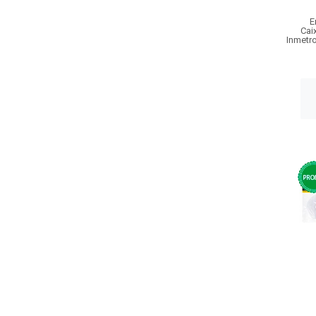
E
Cai
Inmetr