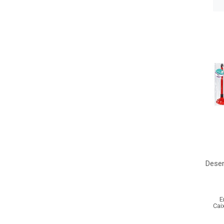
Dese
E
Cai