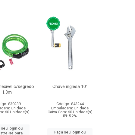
lexivel c/segredo
Chave inglesa 10"
1,3m
igo: 830239
Código: 843244
agem: Unidade
Embalagem: Unidade
m: 60 Unidade(s)
Caixa Com: 60 Unidade(s)
IPI: 5.2%
 seu login ou
Faça seu login ou
stre-se para