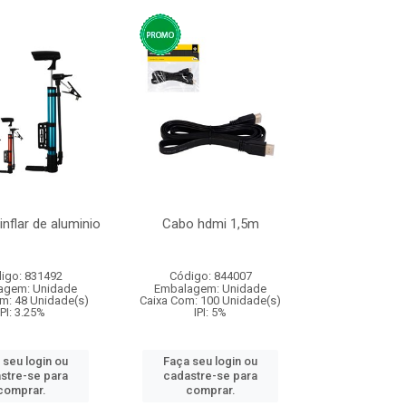
nflar de aluminio
Cabo hdmi 1,5m
igo: 831492
Código: 844007
agem: Unidade
Embalagem: Unidade
m: 48 Unidade(s)
Caixa Com: 100 Unidade(s)
IPI: 3.25%
IPI: 5%
 seu login ou
Faça seu login ou
stre-se para
cadastre-se para
comprar.
comprar.