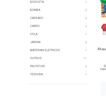
BICICLETA
1
BOMBA
2
CADEADO
3
CARRO
2
COLA
1
JARDIM
3
Abaju
MATERIAIS ELETRICOS
1
OUTROS
11
E
PROTETOR
3
Caix
TESOURA
1