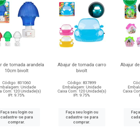
r de tomada arandela
Abajur de tomada carro
Abajur d
10cm bivolt
bivolt
Código: 831060
Código: 837899
Cód
mbalagem: Unidade
Embalagem: Unidade
Embal
a Com: 120 Unidade(s)
Caixa Com: 120 Unidade(s)
Caixa Co
IPI: 9.75%
IPI: 9.75%
Faça seu login ou
Faça seu login ou
Faça
cadastre-se para
cadastre-se para
cada
comprar.
comprar.