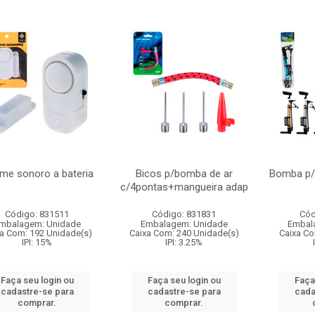
rme sonoro a bateria
Bicos p/bomba de ar
Bomba p/i
c/4pontas+mangueira adap
Código: 831511
Código: 831831
Cód
mbalagem: Unidade
Embalagem: Unidade
Embal
a Com: 192 Unidade(s)
Caixa Com: 240 Unidade(s)
Caixa Co
IPI: 15%
IPI: 3.25%
Faça seu login ou
Faça seu login ou
Faça
cadastre-se para
cadastre-se para
cada
comprar.
comprar.