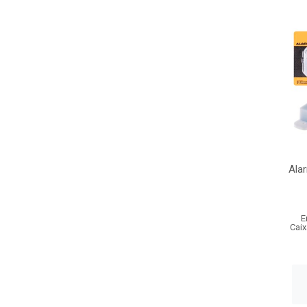
Ala
E
Caix