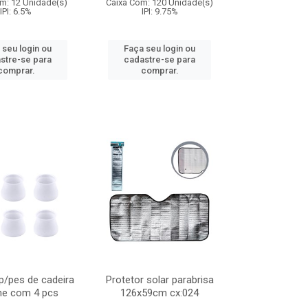
m: 12 Unidade(s)
Caixa Com: 120 Unidade(s)
IPI: 6.5%
IPI: 9.75%
 seu login ou
Faça seu login ou
stre-se para
cadastre-se para
comprar.
comprar.
p/pes de cadeira
Protetor solar parabrisa
one com 4 pcs
126x59cm cx:024