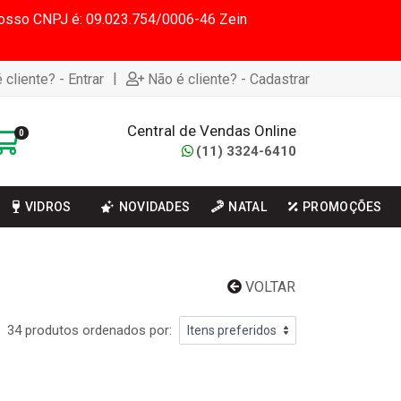
 Nosso CNPJ é: 09.023.754/0006-46 Zein
|
 cliente? - Entrar
Não é cliente? - Cadastrar
Central de Vendas Online
0
(11) 3324-6410
VIDROS
NOVIDADES
NATAL
PROMOÇÕES
VOLTAR
34 produtos ordenados por: