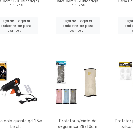
a Com: 120 Unidade(s)
Caixa Com: 36 Unidade(s)
Caixa Co
IPI: 9.75%
IPI: 9.75%
Faça seu login ou
Faça seu login ou
Faça
cadastre-se para
cadastre-se para
cada
comprar.
comprar.
la cola quente gd 15w
Protetor p/cinto de
Protetor 
bivolt
seguranca 28x10cm
silic