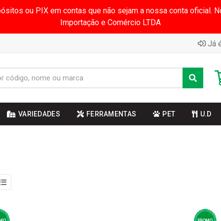
pósitos ou PIX em contas que não sejam a nossa conta oficial.
Importação e Comércio LTDA
Já é
VARIEDADES
FERRAMENTAS
PET
U.D