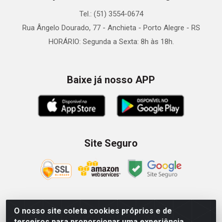
Tel.: (51) 3554-0674
Rua Ângelo Dourado, 77 - Anchieta - Porto Alegre - RS
HORÁRIO: Segunda a Sexta: 8h às 18h.
Baixe já nosso APP
Site Seguro
O nosso site coleta cookies próprios e de
Zein Importação e Comércio LTDA - Av. Senador Queiróz, 274
terceiros para proporcionar uma experiência