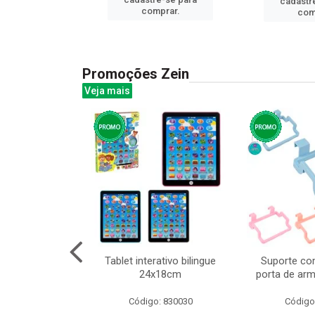
cadastr
prar.
comprar.
com
Promoções Zein
Veja mais
o interativo
Tablet interativo bilingue
Suporte co
13cm cx:00048
24x18cm
porta de arm
: 832384
Código: 830030
Código