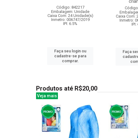
crian
: 832928
Código: 842217
Código
m: Unidade
Embalagem: Unidade
Embalage
24 Unidade(s)
Caixa Com: 24 Unidade(s)
Caixa Com: 
006763/2019
Inmetro: 006747/2019
Inmetro: 
: 6.5%
IPI: 6.5%
IPI:
u login ou
Faça seu login ou
Faça seu
e-se para
cadastre-se para
cadastr
prar.
comprar.
com
Produtos até R$20,00
Veja mais