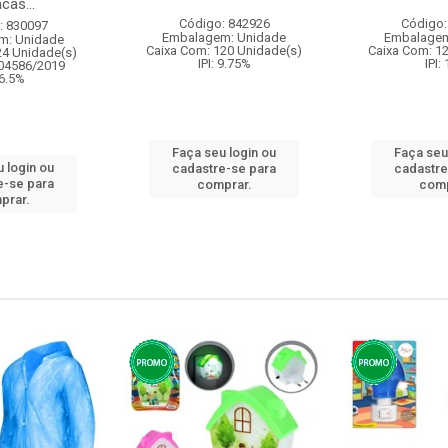
cas...
Código: 842926
Código:
: 830097
Embalagem: Unidade
Embalagem
m: Unidade
Caixa Com: 120 Unidade(s)
Caixa Com: 1
24 Unidade(s)
IPI: 9.75%
IPI:
004586/2019
 6.5%
Faça seu login ou
Faça seu
 login ou
cadastre-se para
cadastre
e-se para
comprar.
comp
prar.