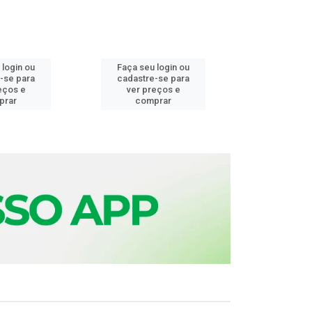
 login ou
Faça seu login ou
Faça seu 
-se para
cadastre-se para
cadastre
eços e
ver preços e
ver pr
prar
comprar
comp