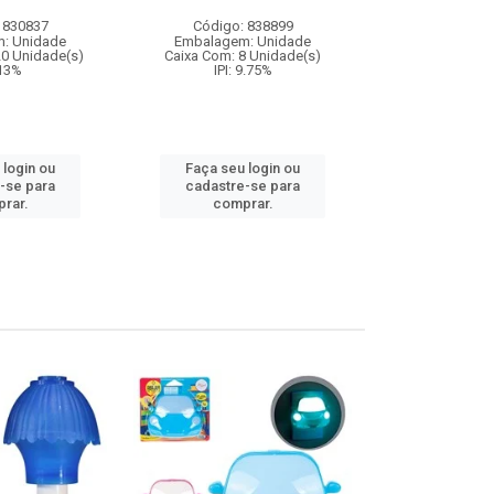
luz e
 830837
Código: 838899
Código:
: Unidade
Embalagem: Unidade
Embalagem
20 Unidade(s)
Caixa Com: 8 Unidade(s)
Caixa Com: 12
 13%
IPI: 9.75%
Inmetro: ABCP-B
IPI: 
 login ou
Faça seu login ou
Faça seu 
-se para
cadastre-se para
cadastre
rar.
comprar.
comp