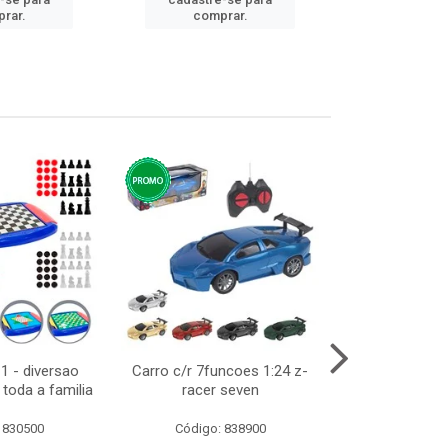
cadastre
rar.
comprar.
comp
1 - diversao
Carro c/r 7funcoes 1:24 z-
Abajur de tom
toda a familia
racer seven
10cm bivol
 830500
Código: 838900
Código: