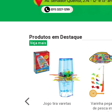
Produtos em Destaque
Veja mais
medio 37cm
Jogo tira varetas
Varinha pega
de pesca in