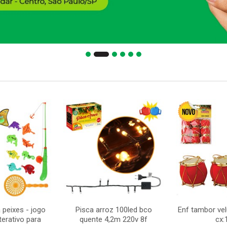
 peixes - jogo
Pisca arroz 100led bco
Enf tambor ve
terativo para
quente 4,2m 220v 8f
cx: