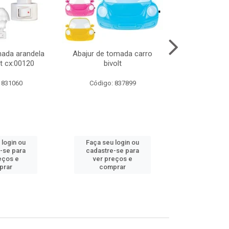
mada arandela
Abajur de tomada carro
Abajur de to
t cx:00120
bivolt
bivol
 831060
Código: 837899
Código:
 login ou
Faça seu login ou
Faça seu 
-se para
cadastre-se para
cadastre
eços e
ver preços e
ver pr
prar
comprar
comp