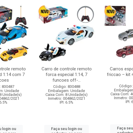
ntrole remoto
Carro de controle remoto
Carros esp
d 1:14 com 7
forca especial 1:14, 7
friccao – kit
coes
funcoes off-...
Código:
: 830487
Código: 830488
Embalagem
m: Unidade
Embalagem: Unidade
Caixa Com: 4
8 Unidade(s)
Caixa Com: 8 Unidade(s)
Inmetro: 0
004862/2021
Inmetro: 004862/2021
IPI:
 6.5%
IPI: 6.5%
Faça seu
 login ou
Faça seu login ou
cadastre