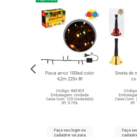
na 150led bco
Pisca arroz 100led color
Sineta de 
x40cm 220v 8f
4,2m 220v 8f
cx
:060
Código: 842929
Código
: 840985
Embalagem: Unidade
Embalage
m: Unidade
Caixa Com: 120 Unidade(s)
Caixa Com: 
60 Unidade(s)
IPI: 9.75%
IPI:
: 9.75%
Faça seu login ou
Faça seu
u login ou
cadastre-se para
cadastr
e-se para