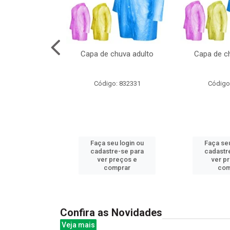
cal com oculos
Capa de chuva adulto
Capa de ch
 cx:048
: 844379
Código: 832331
Código
u login ou
Faça seu login ou
Faça seu
e-se para
cadastre-se para
cadastr
reços e
ver preços e
ver p
mprar
comprar
com
Confira as Novidades
Veja mais