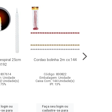
l espiral 25cm
Cordao bolinha 2m cx:144
Lata chap
0192
cx:0
 837614
Código: 830822
Código:
: Unidade
Embalagem: Unidade
Embalagem
92 Unidade(s)
Caixa Com: 144 Unidade(s)
Caixa Com: 6
9.75%
IPI: 13%
IPI: 
 login ou
Faça seu login ou
Faça seu 
-se para
cadastre-se para
cadastre