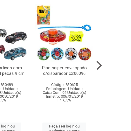
ortivos com
Piao sniper envelopado
Carro de polici
 4 pecas 9 cm
c/disparador cx:00096
com controle
funco
 830489
Código: 830625
Código:
: Unidade
Embalagem: Unidade
Embalagem
8 Unidade(s)
Caixa Com: 96 Unidade(s)
Caixa Com: 2
03050/2019
Inmetro: 006735/2019
Inmetro: 12444
 6.5%
IPI: 6.5%
IPI: 
 login ou
Faça seu login ou
Faça seu 
-se para
cadastre-se para