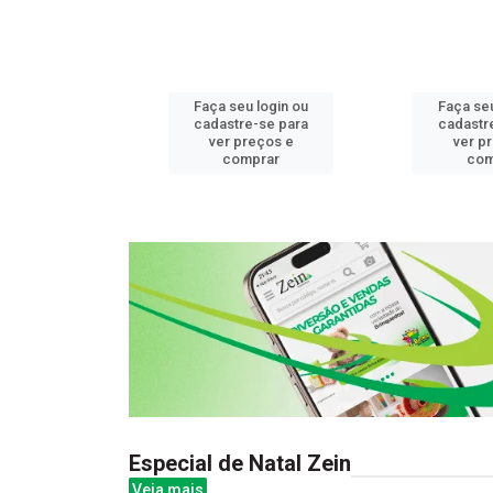
u login ou
Faça seu login ou
Faça seu
e-se para
cadastre-se para
cadastr
reços e
ver preços e
ver p
mprar
comprar
com
Especial de Natal Zein
Veja mais