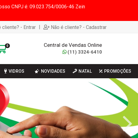
 Nosso CNPJ é: 09.023.754/0006-46 Zein
|
 cliente? - Entrar
Não é cliente? - Cadastrar
Central de Vendas Online
0
(11) 3324-6410
VIDROS
NOVIDADES
NATAL
PROMOÇÕES