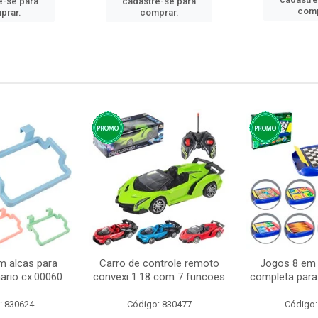
e-se para
cadastre-se para
comp
prar.
comprar.
m alcas para
Carro de controle remoto
Jogos 8 em 
ario cx:00060
convexi 1:18 com 7 funcoes
completa para 
: 830624
Código: 830477
Código: