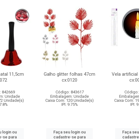
natal 11,5cm
Galho glitter folhas 47cm
Vela artificia
:072
cx:0120
cx:0
: 842669
Código: 843617
Código:
m: Unidade
Embalagem: Unidade
Embalagem
72 Unidade(s)
Caixa Com: 120 Unidade(s)
Caixa Com: 1
 7.8%
IPI: 9.75%
IPI: 
 login ou
Faça seu login ou
Faça seu
e-se para
cadastre-se para
cadastre