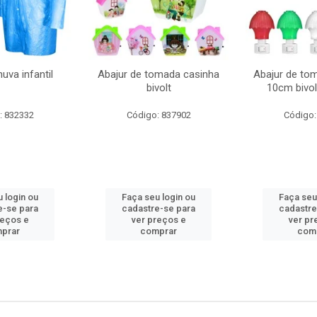
uva infantil
Abajur de tomada casinha
Abajur de to
bivolt
10cm bivol
: 832332
Código: 837902
Código:
 login ou
Faça seu login ou
Faça seu
e-se para
cadastre-se para
cadastre
reços e
ver preços e
ver pr
prar
comprar
com