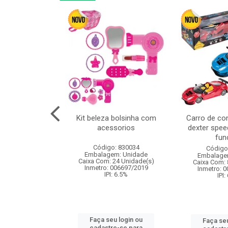
cm 6pcs cx:120
Kit beleza bolsinha com
Carro de co
acessorios
dexter spee
fun
: 830836
Código: 830034
Código
m: Unidade
Embalagem: Unidade
Embalage
120 Unidade(s)
Caixa Com: 24 Unidade(s)
Caixa Com: 
I: 13%
Inmetro: 006697/2019
Inmetro: 
IPI: 6.5%
IPI:
u login ou
Faça seu login ou
Faça seu
e-se para
cadastre-se para