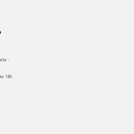
o
eta -
às 18h.