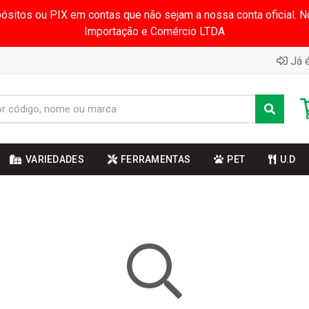
pósitos ou PIX em contas que não sejam a nossa conta oficial.
Importação e Comércio LTDA
Já é
VARIEDADES
FERRAMENTAS
PET
U.D