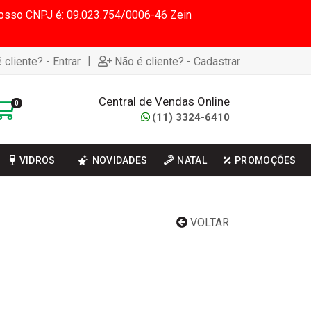
 Nosso CNPJ é: 09.023.754/0006-46 Zein
|
 cliente? - Entrar
Não é cliente? - Cadastrar
Central de Vendas Online
0
(11) 3324-6410
VIDROS
NOVIDADES
NATAL
PROMOÇÕES
VOLTAR