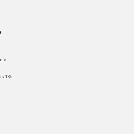
o
eta -
às 18h.