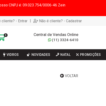
 Nosso CNPJ é: 09.023.754/0006-46 Zein
|
 cliente? - Entrar
Não é cliente? - Cadastrar
Central de Vendas Online
0
(11) 3324-6410
VIDROS
NOVIDADES
NATAL
PROMOÇÕES
VOLTAR