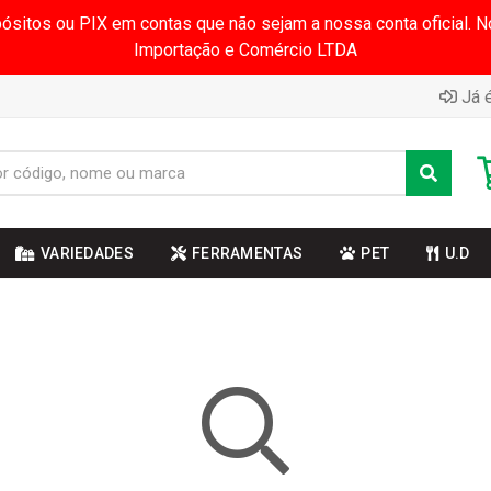
pósitos ou PIX em contas que não sejam a nossa conta oficial.
Importação e Comércio LTDA
Já é
VARIEDADES
FERRAMENTAS
PET
U.D