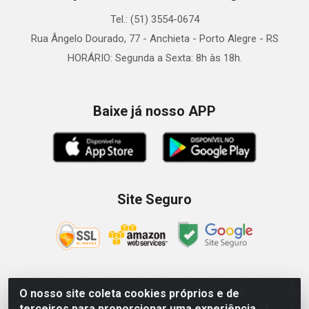
Tel.: (51) 3554-0674
Rua Ângelo Dourado, 77 - Anchieta - Porto Alegre - RS
HORÁRIO: Segunda a Sexta: 8h às 18h.
Baixe já nosso APP
Site Seguro
O nosso site coleta cookies próprios e de
Zein Importação e Comércio LTDA - Av. Senador Queiróz, 274
terceiros para proporcionar uma experiência